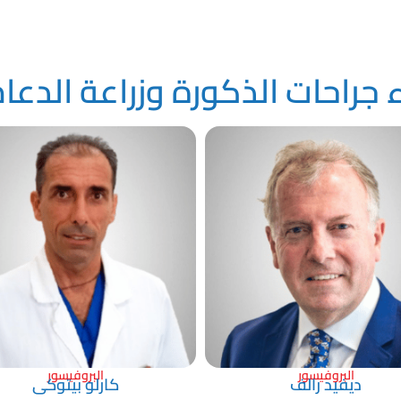
ء جراحات الذكورة وزراعة الدعا
البروفيسور
البروفيسور
ديفيد رالف
كارلو بيتوكى