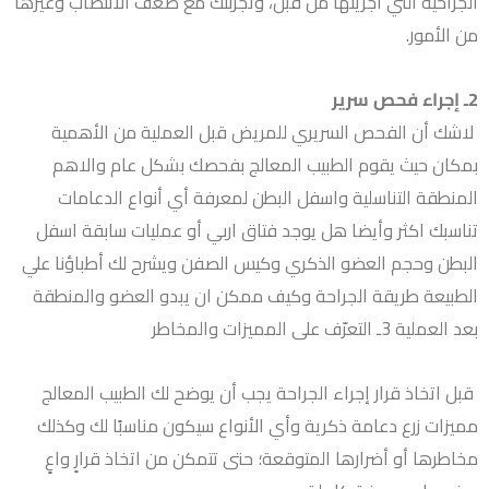
الجراحية التي أجريتها من قبل، وتجربتك مع ضعف الانتصاب وغيرها
من الأمور.
2ـ إجراء فحص سرير
لاشك أن الفحص السريري للمريض قبل العملية من الأهمية
بمكان حيث يقوم الطبيب المعالج بفحصك بشكل عام والاهم
المنطقة التناسلية واسفل البطن لمعرفة أي أنواع الدعامات
تناسبك اكثر وأيضا هل يوجد فتاق اربي أو عمليات سابقة اسفل
البطن وحجم العضو الذكري وكيس الصفن ويشرح لك أطباؤنا علي
الطبيعة طريقة الجراحة وكيف ممكن ان يبدو العضو والمنطقة
بعد العملية 3ـ التعرّف على المميزات والمخاطر
قبل اتخاذ قرار إجراء الجراحة يجب أن يوضح لك الطبيب المعالج
مميزات زرع دعامة ذكرية وأي الأنواع سيكون مناسبًا لك وكذلك
مخاطرها أو أضرارها المتوقعة؛ حتى تتمكن من اتخاذ قرارٍ واعٍ