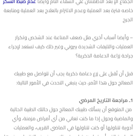
الجماع الإ بعد الاطمئنان علي الشفاء التام وأيضا
عدم ضبط السكر
خاصه فترة بعد العملية وعدم الالتزام بالعلاج بعد العملية ومتابعة
الجرح
– ⁠وأيضا أسباب أخري مثل ضعف المناعة عند الشخص وتكرار
العمليات والتليفات الشديدة بيروني وغير ذلك كيف تستعد لإجراء
جراحة زراعة الدعامة الذكرية؟
قبل أن تُقبل على زرع دعامة ذكرية يجب أن تتواصل مع طبيبك
المعالج حول هذا الأمر، حيث ينبغي التحدث في الأمور التالية:
1ـ مراجعة التاريخ المرضي
من المتوقع أن يسألك طبيبك المعالج حول حالتك الطبية الحالية
والماضية وحول إذا ما كنت تعاني من أي أمراض مزمنة، وأي
أدوية تتناولها أو كنت تتناولها في الماضي القريب، والعمليات