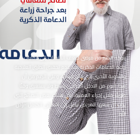
يتوجه الكثير من مرضى ضعف الانتصاب إلى عمليات
زراعة الدعامات الذكرية بعد عدم تحقيق الطرق العلاجية
والأدوية الأخرى لأي نتائج فعالة، وعلى الرغم من أن
هذا النوع من التدخل الجراحي بسيط ولا يستغرق وقتًا
طويلًا خلال إجراء العملية، لكن هناك بعض النصائح التي
يجب أن يتبعها المريض ليصل إلى التعافي الكامل -بإذن
اللّه.