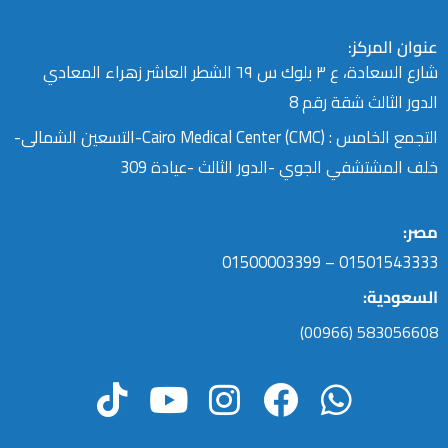
عنوان المركز:
شارع السعادة، ع ٣ بلوك س ٦٩ الشطر العاشر زهراء المعادي
الدور الثالث شقة رقم 8
التجمع الخامس : Cairo Medical Center (CMC)-التسعين الشمالى-
خلف المشتشفي الجوي -الدور الثالث -عيادة 309
مصر:
01501543333 – 01500003399
السعودية:
(00966) 583056608
T
Y
I
F
W
i
o
n
a
h