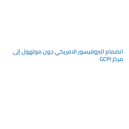
يعلن المركز العالمي لزراعة الدعامات عن انضمام البروفيسور الامريكي
الزائر جون مولهول الي الفريق الطبي المتميز.
انضمام البروفيسور الامريكي جون مولهول إلى
مركز GCPI
فى الزيارة الأخيرة للبروفيسور ديفيد رالف والتى كانت فى يناير 2024 تم
مقابلة البروفيسور محمد حبوس والفريق الطبى المتواجد بالمركز .. مع
مشاهدة التطوير الكبير الموجود بمركز GCPI والذى يضم أفضل الخبراء
المتواجدين بمصر والذى يقدم الخدمات الطبية الشاملة والمتعلقة
بعمليات تركيب الدعامات الهيديروليكية والمرنة سواء فى مصر أو