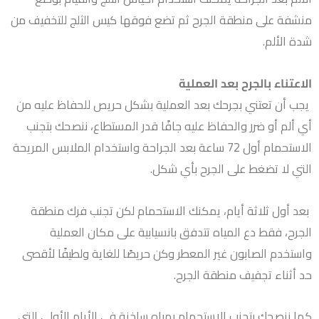
منشفة على منطقة الجرح ثم تضع فوقها كيس الثلج للتخفيف من
شدة الألم.
الاعتناء بالجرح بعد العملية
يجب أن تعتني بجرحك بعد العملية بشكل حريص للحفاظ عليه من
أي ألم أو ضرر والحفاظ عليه جافًا قدر المستطاع، ننصحك بتجنب
الاستحمام أول 72 ساعة بعد الجراحة واستخدام الملابس المريحة
التي لا تضغط على الجرح بأي شكل.
بعد أول ثلاثة أيام، يمكنك الاستحمام لكن تجنب فرك منطقة
الجرح، فقط دع المياه تتدفق بانسيابية على مكان العملية
واستخدم الصابون غير المعطر وكن حريصًا للغاية ولطيفًا لأقصى
حد أثناء تجفيف منطقة الجرح.
كما ننصحك بتجنب الاستحمام بمياه ساخنة في الأيام الأولى التي