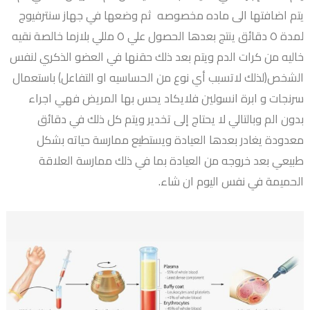
يتم اضافتها الى ماده مخصوصه ثم وضعها في جهاز سنترفيوج
لمدة ٥ دقائق ينتج بعدها الحصول علي ٥ مللي بلازما خالصة نقيه
خاليه من كرات الدم ويتم بعد ذلك حقنها في العضو الذكري لنفس
الشخص(لذلك لاتسبب أي نوع من الحساسيه او التفاعل) باستعمال
سرنجات و ابرة انسولين فلايكاد يحس بها المريض فهي اجراء
بدون الم وبالتالي لا يحتاج إلى تخدير ويتم كل ذلك في دقائق
معدودة يغادر بعدها العيادة ويستطيع ممارسة حياته بشكل
طبيعي بعد خروجه من العيادة بما في ذلك ممارسة العلاقة
الحميمة في نفس اليوم ان شاء.