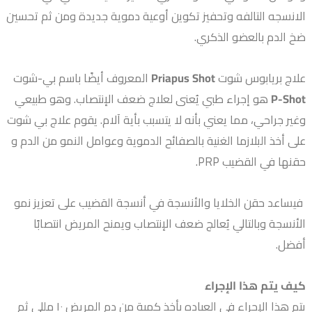
الانسجه التالفه وتحفيز تكوين أوعية دموية جديدة ومن ثم تحسين
ضخ الدم بالعضو الذكري.
علاج بريابوس شوت
Priapus Shot
المعروف أيضًا باسم بي-شوت
P-Shot
هو إجراء طبي يُعنى لعلاج ضعف الإنتصاب. وهو طبيعي
وغير جراحي، مما يعني بأنه لا يتسبب بأية آلام. يقوم علاج بي شوت
على أخذ البلازما الغنية بالصفائح الدموية وعوامل النمو من الدم و
حقنها في القضيب PRP.
فيساعد حقن الخلايا والأنسجة في أنسجة القضيب على تعزيز نمو
الأنسجة وبالتالي يُعالج ضعف الإنتصاب ويمنح المريض انتصابًا
أفضل.
كيف يتم هذا الإجراء
يتم هذا الإجراء في العياده بأخذ كمية من دم المريض ١٠ مللي ثم