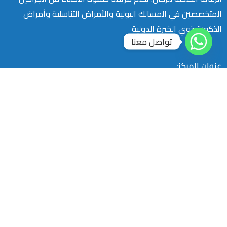
المتخصصين في المسالك البولية والأمراض التناسلية وأمراض
الذكورة ذوي الخبرة الدولية
تواصل معنا
عنوان المركز:
شارع السعادة، ع ٣ بلوك س ٦٩ الشطر العاشر زهراء المعادي
الدور الثالث شقة رقم 8
التجمع الخامس : Cairo Medical Center (CMC)-التسعين الشمالى-
خلف المشتشفي الجوي -الدور الثالث -عيادة 309
مصر:
01501543333 – 01500003399
السعودية:
(00966) 583056608