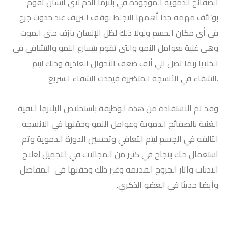
الصفائح الدمويه الموجوده في بلازما الدم لاي انسان تقوم
بو’ائف مهمه جدا أهمها التجلط لوقف النزيف عند حدوث جرح
في أي مكان الجسم ولولا ذلك لظل الإنسان ينزف حتى الموت
وهي غنية بعوامل النمو والتي تقوم بتسارع النمو والتشافي في
الخلايا ربما تصل الي ألف ضعف الأحوال العادية وذلك ليتم
الشفاء في الأنسجة المتضررة فيحدث الشفاء السريع.
وقد تم الاستفادة من هذه الوظيفة باستخلاص البلازما النقية
الغنية بالصفائح الدموية وعوامل النمو وحقنها في الانسجه
التالفه في الجسم ليتم التعافي وتحسين الدورة الدموية وتم
استعمال ذلك بنجاح في كثير من المجالات في التجميل لعلاج
الندبات واثار الجروح القديمه وغير ذلك وحقنها في المفاصل
وأيضا حديثا في العضو الذكري.